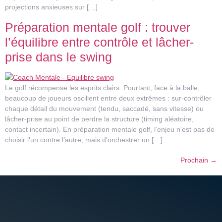
projections anxieuses sur […]
Préparation mentale golf : trouver
l’équilibre entre contrôle et lâcher-
prise dans le swing
Le golf récompense les esprits clairs. Pourtant, face à la balle,
beaucoup de joueurs oscillent entre deux extrêmes : sur-contrôler
chaque détail du mouvement (tendu, saccadé, sans vitesse) ou
lâcher-prise au point de perdre la structure (timing aléatoire,
contact incertain). En préparation mentale golf, l’enjeu n’est pas de
choisir l’un contre l’autre, mais d’orchestrer un […]
Prochain
→