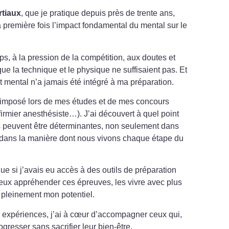
rtiaux
, que je pratique depuis près de trente ans,
la première fois l’impact fondamental du mental sur le
s, à la pression de la compétition, aux doutes et
que la technique et le physique ne suffisaient pas. Et
t mental n’a jamais été intégré à ma préparation.
 imposé lors de mes études et de mes concours
nfirmier anesthésiste…). J’ai découvert à quel point
s peuvent être déterminantes, non seulement dans
i dans la manière dont nous vivons chaque étape du
que si j’avais eu accès à des outils de préparation
ieux appréhender ces épreuves, les vivre avec plus
r pleinement mon potentiel.
es expériences, j’ai à cœur d’accompagner ceux qui,
resser sans sacrifier leur bien-être.